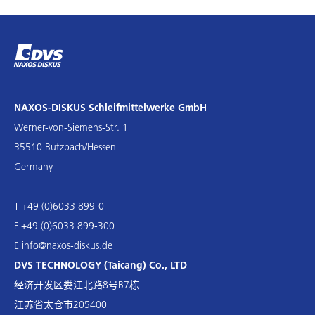
NAXOS-DISKUS Schleifmittelwerke GmbH
Werner-von-Siemens-Str. 1
35510 Butzbach/Hessen
Germany
T +49 (0)6033 899-0
F +49 (0)6033 899-300
E
info@naxos-diskus.de
DVS TECHNOLOGY (Taicang) Co., LTD
经济开发区娄江北路8号B7栋
江苏省太仓市205400