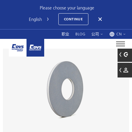
Please choose your language
CONTINUE
职业
BLOG
公司
CN