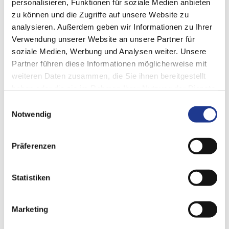
personalisieren, Funktionen für soziale Medien anbieten
zu können und die Zugriffe auf unsere Website zu
analysieren. Außerdem geben wir Informationen zu Ihrer
Verwendung unserer Website an unsere Partner für
soziale Medien, Werbung und Analysen weiter. Unsere
Partner führen diese Informationen möglicherweise mit
weiteren Daten zusammen, die Sie ihnen bereitgestellt
端面磨削
haben oder die sie im Rahmen Ihrer Nutzung der Dienste
gesammelt haben.
100%平面度，满足各种要求
Einwilligungsauswahl
Notwendig
我们为所有需要完整端面加工的应用提供出色和可靠的解决
方案。
Präferenzen
Statistiken
Marketing