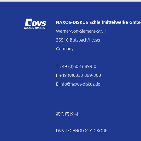
NAXOS-DISKUS Schleifmittelwerke Gmb
Werner-von-Siemens-Str. 1
35510 Butzbach/Hessen
Germany
T +49 (0)6033 899-0
F +49 (0)6033 899-300
E
info@naxos-diskus.de
我们的公司:
DVS TECHNOLOGY GROUP