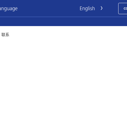
language
C
›
联系