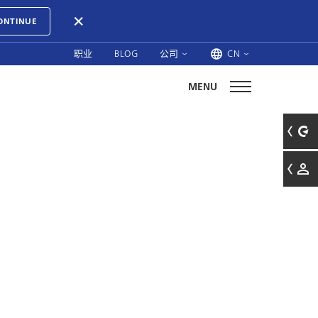
ONTINUE
职业
BLOG
公司
CN
MENU