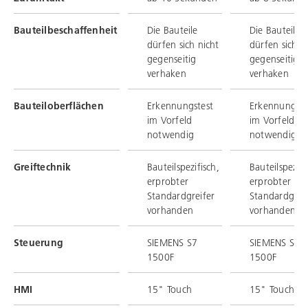
Bauteilbeschaffenheit
Die Bauteile
Die Bauteile
dürfen sich nicht
dürfen sich n
gegenseitig
gegenseitig
verhaken
verhaken
Bauteiloberflächen
Erkennungstest
Erkennungste
im Vorfeld
im Vorfeld
notwendig
notwendig
Greiftechnik
Bauteilspezifisch,
Bauteilspezifi
erprobter
erprobter
Standardgreifer
Standardgrei
vorhanden
vorhanden
Steuerung
SIEMENS S7
SIEMENS S7
1500F
1500F
HMI
15" Touch
15" Touch