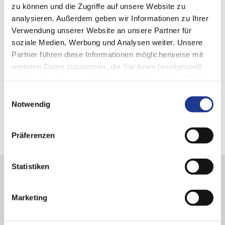
zu können und die Zugriffe auf unsere Website zu
analysieren. Außerdem geben wir Informationen zu Ihrer
Download
Verwendung unserer Website an unsere Partner für
soziale Medien, Werbung und Analysen weiter. Unsere
Partner führen diese Informationen möglicherweise mit
weiteren Daten zusammen, die Sie ihnen bereitgestellt
rbc robotics
Imagebroschüre
DOWNLOAD
haben oder die sie im Rahmen Ihrer Nutzung der Dienste
PDF
gesammelt haben.
Einwilligungsauswahl
fx-pick-800-rbc-datasheet-de.pdf
Notwendig
DOWNLOAD
PDF
Präferenzen
Statistiken
Marketing