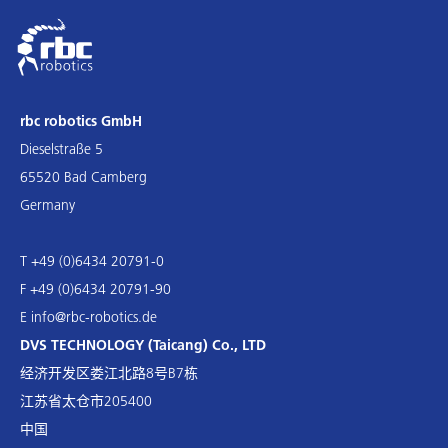
rbc robotics GmbH
Dieselstraße 5
65520 Bad Camberg
Germany
T +49 (0)6434 20791-0
F +49 (0)6434 20791-90
E
info@rbc-robotics.de
DVS TECHNOLOGY (Taicang) Co., LTD
经济开发区娄江北路8号B7栋
江苏省太仓市205400
中国