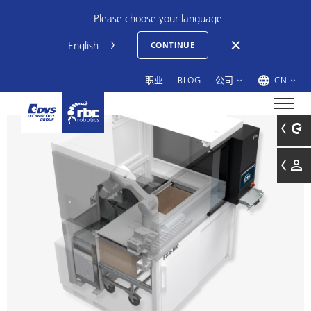
Please choose your language
CONTINUE
职业
BLOG
公司
CN