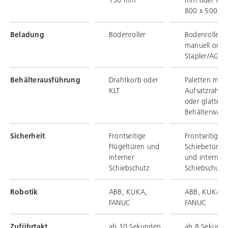
150 mm
mm oder 800
800 x 500 m
Beladung
Bodenroller
Bodenroller,
manuell oder
Stapler/AGV
Behälterausführung
Drahtkorb oder
Paletten mit
KLT
Aufsatzrahm
oder glatte
Behälterwan
Sicherheit
Frontseitige
Frontseitige
Flügeltüren und
Schiebetüren
interner
und interner
Schiebschutz
Schiebschutz
Robotik
ABB, KUKA,
ABB, KUKA,
FANUC
FANUC
Zuführtakt
ab 10 Sekunden
ab 8 Sekund