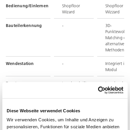
Bedienung/Einlernen
Shopfloor
Shopfloor
Wizard
Wizzard
Bauteilerkennung
-
3D-
Punktewolke/
Matching ode
alternative
Methoden
Wendestation
-
Integriert in 
Modul
Zusatzprozesse
Laserbeschriften,
Laserbeschrif
Entgraten,
Entgraten,
Bürsten etc. nach
Bürsten etc. 
Anforderung
Anforderung
und Prüfung
und Prüfung
Diese Webseite verwendet Cookies
Wir verwenden Cookies, um Inhalte und Anzeigen zu
personalisieren, Funktionen für soziale Medien anbieten