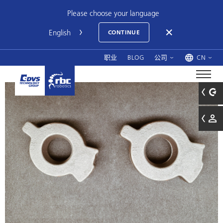
Please choose your language
CONTINUE
职业
BLOG
公司
CN