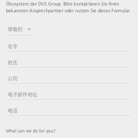
Ökosystem der DVS Group. Bitte kontaktieren Sie Ihren
bekannten Ansprechpartner oder nutzen Sie dieses Formular.
尊敬的
名字
姓氏
公司
电子邮件地址
电话
美
国
+1
What can we do for you?