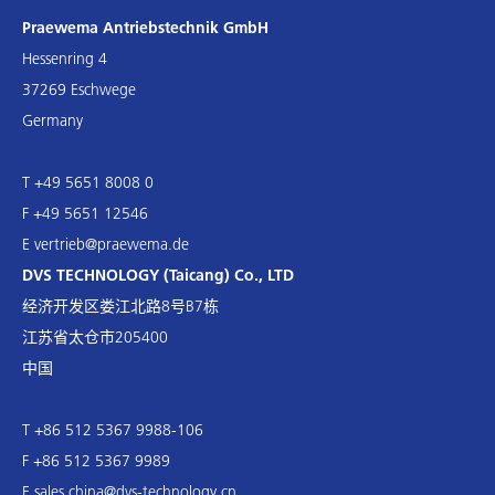
Praewema Antriebstechnik GmbH
Hessenring 4
37269 Eschwege
Germany
T +49 5651 8008 0
F +49 5651 12546
E
vertrieb@praewema.de
DVS TECHNOLOGY (Taicang) Co., LTD
经济开发区娄江北路8号B7栋
江苏省太仓市205400
中国
T +86 512 5367 9988-106
F +86 512 5367 9989
E
sales.china@dvs-technology.cn