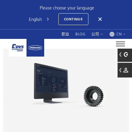
Please choose your language
CONTINUE
职业
BLOG
公司
CN