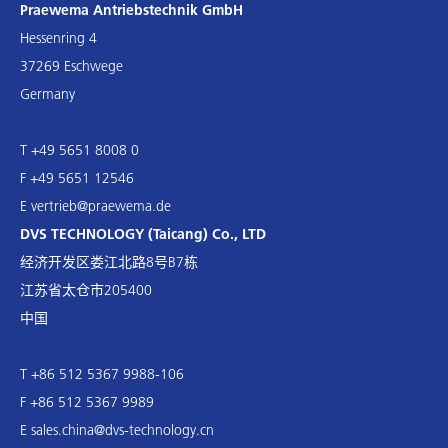
Praewema Antriebstechnik GmbH
Hessenring 4
37269 Eschwege
Germany
T +49 5651 8008 0
F +49 5651 12546
E
vertrieb@praewema.de
DVS TECHNOLOGY (Taicang) Co., LTD
经济开发区娄江北路8号B7栋
江苏省太仓市205400
中国
T +86 512 5367 9988-106
F +86 512 5367 9989
E
sales.china@dvs-technology.cn