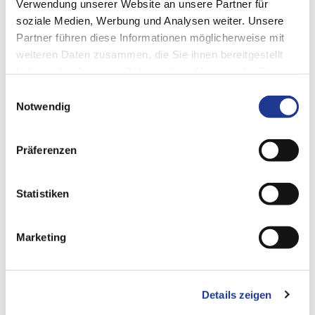
Verwendung unserer Website an unsere Partner für
通过HRI®输入电流、温度和震动的极限值来实现机床进给的
soziale Medien, Werbung und Analysen weiter. Unsere
自动常规化。一旦超出设置的极限值，进给限制接合，进给
Partner führen diese Informationen möglicherweise mit
便会下降。如果极限值超过120%，系统会将进给降为0。只
weiteren Daten zusammen, die Sie ihnen bereitgestellt
有当测量值再次下降时，进给率才会被再次提升。可以通过
haben oder die sie im Rahmen Ihrer Nutzung der Dienste
此种方式主动且自动地提前避免错误和损坏。
gesammelt haben.
Einwilligungsauswahl
Notwendig
Präferenzen
HRI® 产品系列
Statistiken
Marketing
Details zeigen