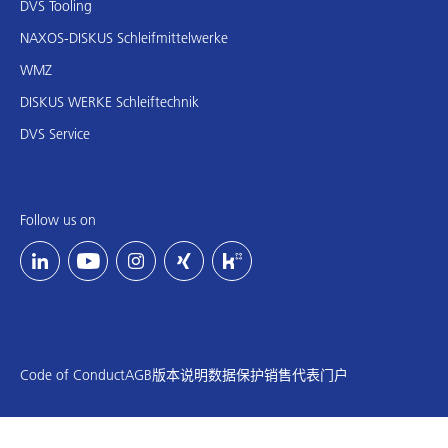
DVS Tooling
NAXOS-DISKUS Schleifmittelwerke
WMZ
DISKUS WERKE Schleiftechnik
DVS Service
Follow us on
Code of Conduct
AGB
版本说明
数据保护
销售代表门户