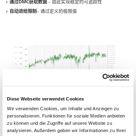
通过
DMC
获取数据
– 由此实现稳定的可追踪性
自动进给限制
– 通过定义的极限值
Diese Webseite verwendet Cookies
Wir verwenden Cookies, um Inhalte und Anzeigen zu
personalisieren, Funktionen für soziale Medien anbieten
zu können und die Zugriffe auf unsere Website zu
通过HRI Smart Connect®限制进给
analysieren. Außerdem geben wir Informationen zu Ihrer