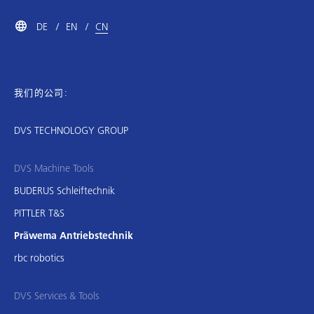
DE
EN
CN
我们的公司:
DVS TECHNOLOGY GROUP
DVS Machine Tools
BUDERUS Schleiftechnik
PITTLER T&S
Präwema Antriebstechnik
rbc robotics
DVS Services & Tools