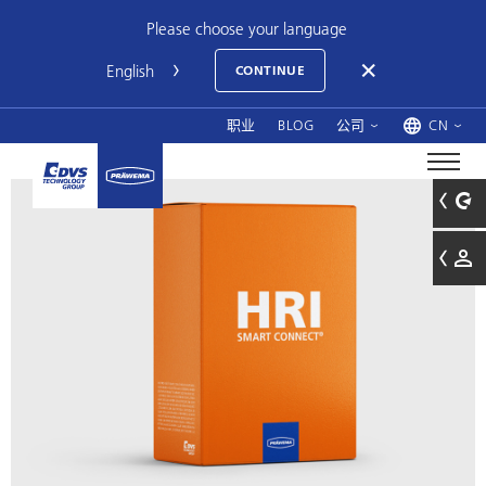
Please choose your language
CONTINUE
职业
BLOG
公司
CN