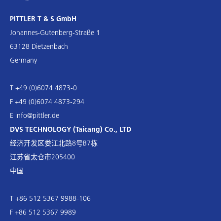
PITTLER T & S GmbH
Johannes-Gutenberg-Straße 1
63128 Dietzenbach
Germany
T +49 (0)6074 4873-0
F +49 (0)6074 4873-294
E
info@pittler.de
DVS TECHNOLOGY (Taicang) Co., LTD
经济开发区娄江北路8号B7栋
江苏省太仓市205400
中国
T +86 512 5367 9988-106
F +86 512 5367 9989