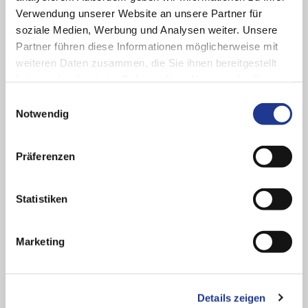
Verwendung unserer Website an unsere Partner für
soziale Medien, Werbung und Analysen weiter. Unsere
Partner führen diese Informationen möglicherweise mit
weiteren Daten zusammen, die Sie ihnen bereitgestellt
haben oder die sie im Rahmen Ihrer Nutzung der Dienste
gesammelt haben.
Einwilligungsauswahl
Notwendig
Präferenzen
Statistiken
GUTE LÖSUNGEN BEGINNEN MIT GUTEM ZUHÖREN
Marketing
Ihr Ansprechpartner bei
PITTLER T&S
Sie haben Rückfragen zu unserem Maschinenprogramm oder
Details zeigen
einem individuellen Anwendungsfall?