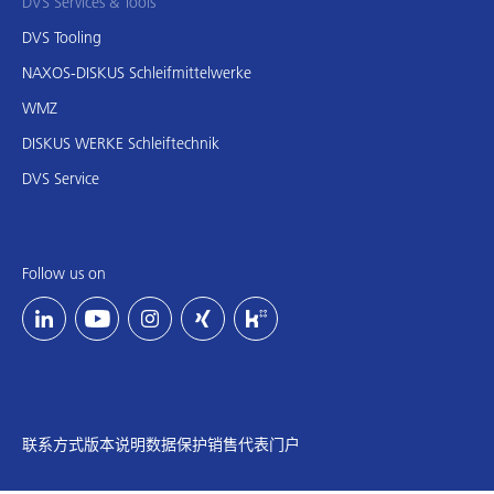
DVS Services & Tools
DVS Tooling
NAXOS-DISKUS Schleifmittelwerke
WMZ
DISKUS WERKE Schleiftechnik
DVS Service
Follow us on
联系方式
版本说明
数据保护
销售代表门户