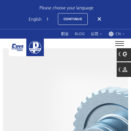
Please choose your language
CONTINUE
职业
BLOG
公司
CN