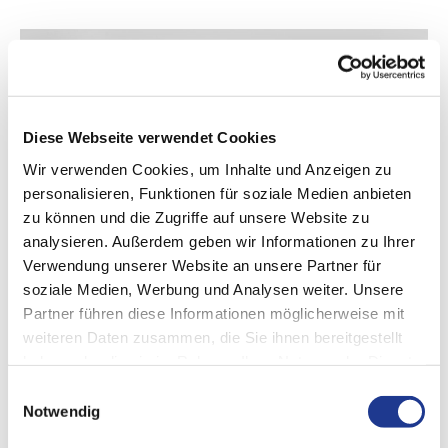
Diese Webseite verwendet Cookies
Wir verwenden Cookies, um Inhalte und Anzeigen zu
personalisieren, Funktionen für soziale Medien anbieten
zu können und die Zugriffe auf unsere Website zu
analysieren. Außerdem geben wir Informationen zu Ihrer
Verwendung unserer Website an unsere Partner für
soziale Medien, Werbung und Analysen weiter. Unsere
Partner führen diese Informationen möglicherweise mit
DVS TOOLING
Produktportfolio
weiteren Daten zusammen, die Sie ihnen bereitgestellt
haben oder die sie im Rahmen Ihrer Nutzung der Dienste
gesammelt haben.
Entdecken Sie das unser Produktportfolio für das PRÄWEMA
Einwilligungsauswahl
Verzahnungshonen.
Notwendig