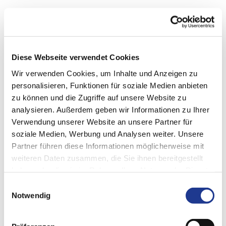
Honen in einer Präwema SynchroFine, Closeup
Honen in einer Präwema SynchroFine
Diese Webseite verwendet Cookies
Wir verwenden Cookies, um Inhalte und Anzeigen zu
personalisieren, Funktionen für soziale Medien anbieten
zu können und die Zugriffe auf unsere Website zu
analysieren. Außerdem geben wir Informationen zu Ihrer
Download
Verwendung unserer Website an unsere Partner für
soziale Medien, Werbung und Analysen weiter. Unsere
Partner führen diese Informationen möglicherweise mit
weiteren Daten zusammen, die Sie ihnen bereitgestellt
haben oder die sie im Rahmen Ihrer Nutzung der Dienste
gesammelt haben.
Einwilligungsauswahl
Notwendig