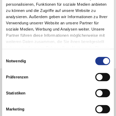
personalisieren, Funktionen für soziale Medien anbieten
zu können und die Zugriffe auf unsere Website zu
DVS TOOLING
Produktportfolio
analysieren. Außerdem geben wir Informationen zu Ihrer
Verwendung unserer Website an unsere Partner für
Entdecken Sie das unser Produktportfolio für das PRÄWEMA
soziale Medien, Werbung und Analysen weiter. Unsere
Verzahnungshonen.
Partner führen diese Informationen möglicherweise mit
weiteren Daten zusammen, die Sie ihnen bereitgestellt
haben oder die sie im Rahmen Ihrer Nutzung der Dienste
gesammelt haben.
Einwilligungsauswahl
Notwendig
Präferenzen
Statistiken
Marketing