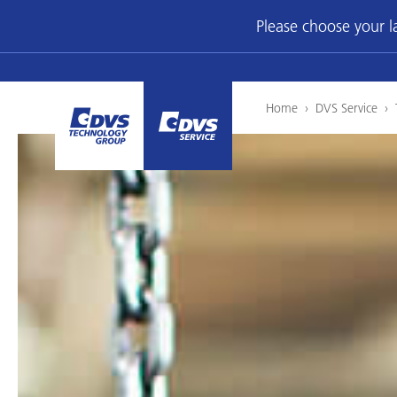
Please choose your 
Home
›
DVS Service
›