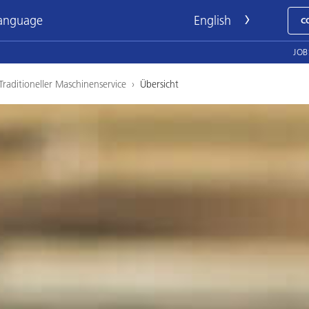
language
C
JOB
Traditioneller Maschinenservice
›
Übersicht