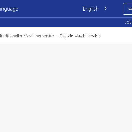
language
C
JOB
Traditioneller Maschinenservice
›
Digitale Maschinenakte