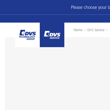
Please choose your 
Home
›
DVS Service
›