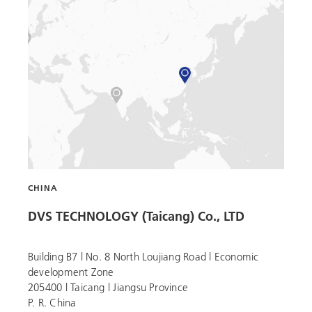
CHINA
DVS TECHNOLOGY (Taicang) Co., LTD
Building B7 l No. 8 North Loujiang Road l Economic
development Zone
205400 l Taicang l Jiangsu Province
P. R. China