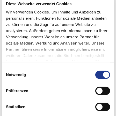
Diese Webseite verwendet Cookies
Wir verwenden Cookies, um Inhalte und Anzeigen zu
personalisieren, Funktionen für soziale Medien anbieten
zu können und die Zugriffe auf unsere Website zu
analysieren. Außerdem geben wir Informationen zu Ihrer
Verwendung unserer Website an unsere Partner für
soziale Medien, Werbung und Analysen weiter. Unsere
Partner führen diese Informationen möglicherweise mit
weiteren Daten zusammen, die Sie ihnen bereitgestellt
haben oder die sie im Rahmen Ihrer Nutzung der Dienste
gesammelt haben.
Einwilligungsauswahl
VERTRIEB
Notwendig
Ronny Friedrich
Präferenzen
T +49 (0)6074 4840 232
M +49 (0)151 229 670 72
Statistiken
E
ronny.friedrich@diskus-werke.de