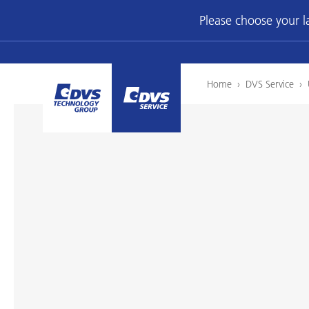
Please choose your 
Home
›
DVS Service
›