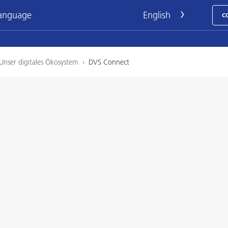
language
C
Unser digitales Ökosystem
›
DVS Connect