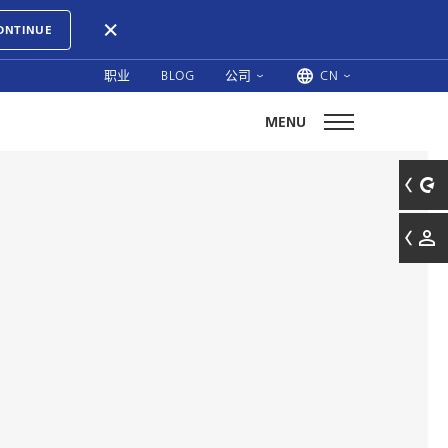
ONTINUE
职业
BLOG
公司
CN
MENU