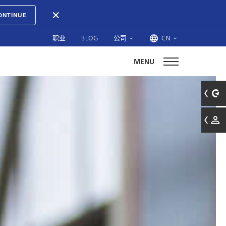
ONTINUE
职业
BLOG
公司
CN
MENU