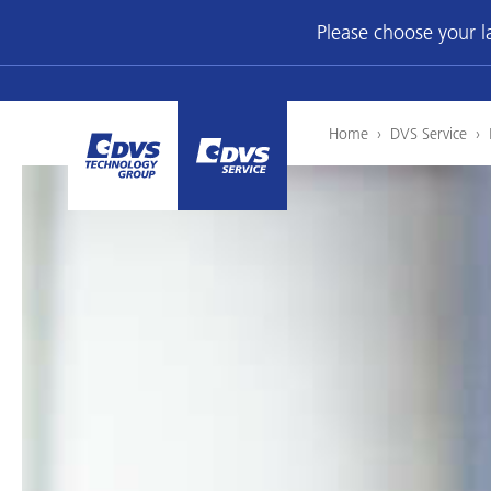
Please choose your 
Home
›
DVS Service
›