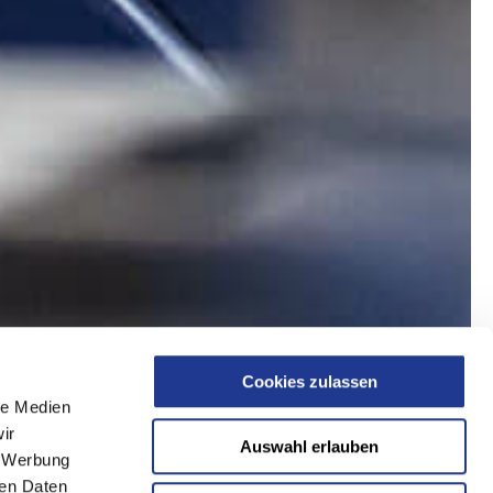
Cookies zulassen
le Medien
ir
Auswahl erlauben
, Werbung
ren Daten