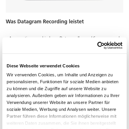
Was Datagram Recording leistet
Aggregation verschiedener Datenquellen und Sensoren an der
Maschine
Zugriff auf die jüngsten Bearbeitungen über DVS Edge
Weitergabe der Daten an externe Systeme
Diese Webseite verwendet Cookies
Optionale Übertragung an DVS Connect
Wir verwenden Cookies, um Inhalte und Anzeigen zu
Komprimierung der Bearbeitungsdaten
personalisieren, Funktionen für soziale Medien anbieten
zu können und die Zugriffe auf unsere Website zu
Vergleich aktueller mit historischen Bearbeitungen
analysieren. Außerdem geben wir Informationen zu Ihrer
Verwendung unserer Website an unsere Partner für
soziale Medien, Werbung und Analysen weiter. Unsere
Partner führen diese Informationen möglicherweise mit
weiteren Daten zusammen, die Sie ihnen bereitgestellt