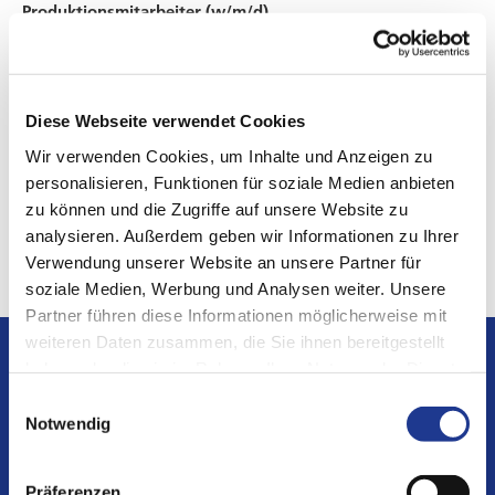
Produktionsmitarbeiter (w/m/d)
Butzbach
Naxos-Diskus Schleifmittelwerke
GmbH
Diese Webseite verwendet Cookies
Auszubildender Industriekeramiker (m/w/d)
Wir verwenden Cookies, um Inhalte und Anzeigen zu
Butzbach
personalisieren, Funktionen für soziale Medien anbieten
Naxos-Diskus Schleifmittelwerke
GmbH
zu können und die Zugriffe auf unsere Website zu
analysieren. Außerdem geben wir Informationen zu Ihrer
Verwendung unserer Website an unsere Partner für
soziale Medien, Werbung und Analysen weiter. Unsere
Partner führen diese Informationen möglicherweise mit
weiteren Daten zusammen, die Sie ihnen bereitgestellt
haben oder die sie im Rahmen Ihrer Nutzung der Dienste
gesammelt haben.
Einwilligungsauswahl
Notwendig
DVS TECHNOLOGY GROUP
c/o DVS TECHNOLOGY AG
Präferenzen